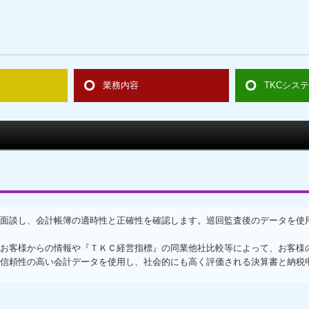
業務内容
TKCシス
TKCモニタ
社会福祉法人
FX4クラウド
社会福祉法
面談し、会計帳簿の適時性と正確性を確認します。巡回監査後のデータを使
お客様からの情報や『ＴＫＣ経営指標』の同業他社比較等によって、お客様
信頼性の高い会計データを使用し、社会的にも高く評価される決算書と納税