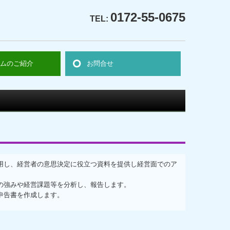
0172-55-0675
TEL:
テムのご紹介
お問合せ
リング情報サービス
会計DB
(社福)
人経営指標
用し、経営者の意思決定に役立つ資料を提供し経営面でのア
の強みや経営課題等を分析し、報告します。
申告書を作成します。