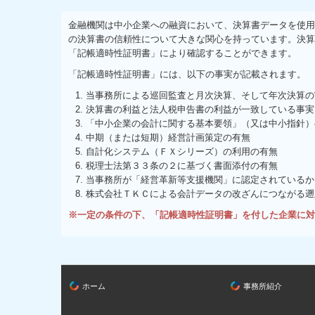
金融機関は中小企業への融資において、決算書データを使用
の決算書の信頼性について大きな関心を持っています。決算
「記帳適時性証明書」により確認することができます。
「記帳適時性証明書」には、以下の事実が記載されます。
当事務所による巡回監査と月次決算、そして年次決算の
決算書の利益と法人税申告書の利益が一致している事実
「中小企業の会計に関する基本要領」（又は中小指針）
中期（または短期）経営計画策定の有無
自計化システム（ＦＸシリーズ）の利用の有無
税理士法第３３条の２に基づく書面添付の有無
当事務所が「経営革新等支援機関」に認定されているか
株式会社ＴＫＣによる会計データの改ざんにつながる遡
※一定の条件の下、「記帳適時性証明書」を付した企業に対
ホーム
事務所紹介