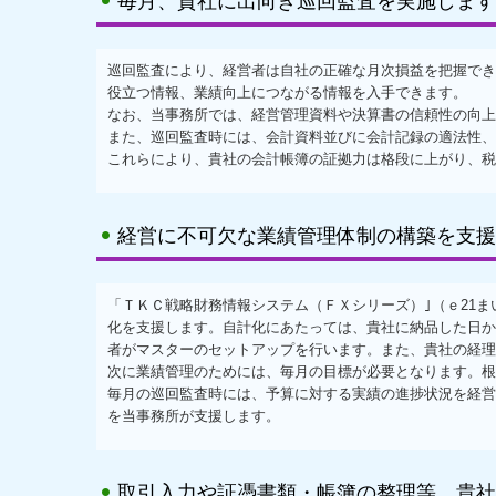
毎月、貴社に出向き巡回監査を実施します
巡回監査により、経営者は自社の正確な月次損益を把握でき
役立つ情報、業績向上につながる情報を入手できます。
なお、当事務所では、経営管理資料や決算書の信頼性の向上
また、巡回監査時には、会計資料並びに会計記録の適法性、
これらにより、貴社の会計帳簿の証拠力は格段に上がり、税
経営に不可欠な業績管理体制の構築を支援
「ＴＫＣ戦略財務情報システム（ＦＸシリーズ）｣（ｅ21
化を支援します。自計化にあたっては、貴社に納品した日か
者がマスターのセットアップを行います。また、貴社の経理
次に業績管理のためには、毎月の目標が必要となります。根
毎月の巡回監査時には、予算に対する実績の進捗状況を経営
を当事務所が支援します。
取引入力や証憑書類・帳簿の整理等、貴社