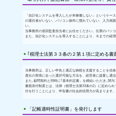
「自計化システムを導入したが本稼働しない」というケース
の選任者がいない、パソコン操作に慣れていない、入力画面
い。
当事務所の巡回監査担当者にお任せください。伝票のパソコ
また、自計化システムを導入することにより、今までの経理
｢税理士法第３３条の２第１項に定める書
当事務所は、正しい申告と適正な納税を支援することを信条
貴社の実情に合った選択可能な方法を、経営者に提案し適法
また､顧問契約と同時に｢基本約定書」を締結いただき､関与
書面添付制度とは、法律（税理士法第33条の2）に定めら
付を行うことにより、申告書の社会的信用力が高まります。
「記帳適時性証明書」を発行します