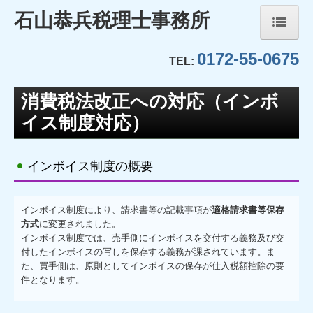
石山恭兵税理士事務所
0172-55-0675
ホーム
TEL:
事務所紹介
消費税法改正への対応（インボ
イス制度対応）
経営理念
業務内容
インボイス制度の概要
TKCシステムのご紹介
インボイス制度により、請求書等の記載事項が
適格請求書等保存
TKCモニタリング情報サービス
方式
に変更されました。
インボイス制度では、売手側にインボイスを交付する義務及び交
社会福祉法人会計DB
付したインボイスの写しを保存する義務が課されています。ま
た、買手側は、原則としてインボイスの保存が仕入税額控除の要
FX4クラウド(社福)
件となります。
社会福祉法人経営指標