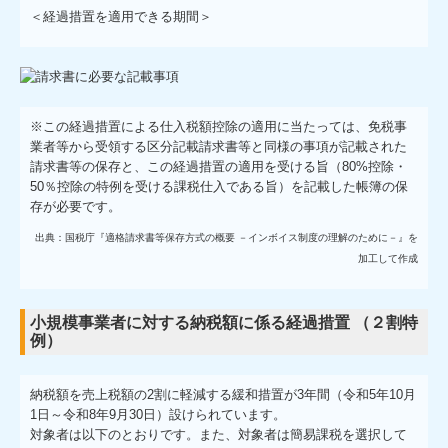
＜経過措置を適用できる期間＞
※この経過措置による仕入税額控除の適用に当たっては、免税事
業者等から受領する区分記載請求書等と同様の事項が記載された
請求書等の保存と、この経過措置の適用を受ける旨（80%控除・
50％控除の特例を受ける課税仕入である旨）を記載した帳簿の保
存が必要です。
出典：国税庁『適格請求書等保存方式の概要 －インボイス制度の理解のために－』を
加工して作成
小規模事業者に対する納税額に係る経過措置 （２割特
例）
納税額を売上税額の2割に軽減する緩和措置が3年間（令和5年10月
1日～令和8年9月30日）設けられています。
対象者は以下のとおりです。また、対象者は簡易課税を選択して