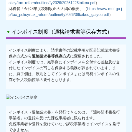
olicy/tax_reform/outline/fy2026/20251226taikou.pdf
）
財務省「令和8年度税制改正の大綱の概要」（
https://www.mof.go.j
お問合せ
p/tax_policy/tax_reform/outline/fy2026/08taikou_gaiyou.pdf
）
インボイス制度（適格請求書等保存方式）
インボイス制度により、請求書等の記載事項が区分記載請求書等
保存方式から
適格請求書等保存方式
に変更されました。
インボイス制度では、売手側にインボイスを交付する義務及び交
付したインボイスの写しを保存する義務が課されています。ま
た、買手側は、原則としてインボイスまたは簡易インボイスの保
存が仕入税額控除の要件となります。
インボイス（適格請求書）を発行できるのは、「適格請求書発行
事業者」の登録を受けた課税事業者に限られます。
免税事業者や登録を受けていない課税事業者はインボイスを発行
できません。