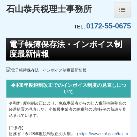
石山恭兵税理士事務所
0172-55-0675
ホーム
TEL:
事務所紹介
電子帳簿保存法・インボイス制
度最新情報
経営理念
業務内容
TKCシステムのご紹介
令和8年度税制改正でのインボイス制度の見直しにつ
いて
TKCモニタリング情報サービス
令和8年度税制改正により、免税事業者からの仕入税額控除割合の
社会福祉法人会計DB
経過措置の見直しや、小規模事業者の納税額の3割特例の新設が見
込まれています。
FX4クラウド(社福)
(ご参考)
財務省「令和8年度税制改正の大綱」（
https://www.mof.go.jp/tax_p
社会福祉法人経営指標