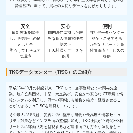
管理基準に則って、貴社の大切なデータをお預かりします。
安全
安心
便利
最新技術を駆使
国内法に準拠した厳
自社データセンター
し、災害等への備
格な個人情報管理体
だからこそできる
えも万全
制の下
万全なサポートと高
堅ろうでセキュア
TKC社員がデータを
付加価値サービスの
な環境
保護
提供
TKCデータセンター（TISC）のご紹介
平成15年10月の開設以来、TKCでは、当事務所とその関与先企
業、地方公共団体、中堅・大企業が、安全かつ安心なICT環境で情
報システムを利用し、万一の事態にも業務を維持・継続させるこ
とができるようTISCを運営しています。
その最大の特長は、災害に強い堅牢な建物や最高度の情報セキュ
リティ対策などインフラ面の整備に加え、TKC社員が24時間365日
サービスの稼働状況を監視するなど運用面でも万全な体制をとっ
ていることです。このTISCを拠点として、“ 安全・安心・便利”な