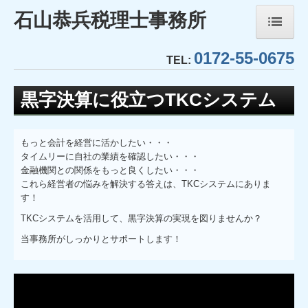
石山恭兵税理士事務所
0172-55-0675
ホーム
TEL:
事務所紹介
黒字決算に役立つTKCシステム
経営理念
もっと会計を経営に活かしたい・・・
業務内容
タイムリーに自社の業績を確認したい・・・
金融機関との関係をもっと良くしたい・・・
これら経営者の悩みを解決する答えは、TKCシステムにありま
TKCシステムのご紹介
す！
TKCモニタリング情報サービス
TKCシステムを活用して、黒字決算の実現を図りませんか？
当事務所がしっかりとサポートします！
社会福祉法人会計DB
FX4クラウド(社福)
社会福祉法人経営指標