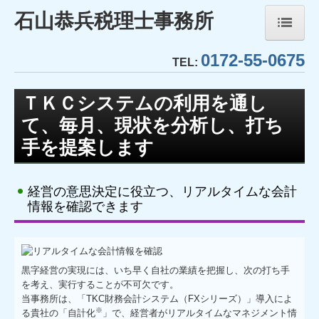
石山恭兵税理士事務所
0172-55-0675
ホーム
TEL:
事務所紹介
ＴＫＣシステムの利用を通し
て、毎月、現状を分析し、打ち
経営理念
手を提案します
業務内容
経営の意思決定に役立つ、リアルタイムな会計
TKCシステムのご紹介
情報を確認できます
TKCモニタリング情報サービス
社会福祉法人会計DB
黒字経営の実現には、いち早く自社の業績を把握し、次の打ち手
を考え、実行することが不可欠です。
FX4クラウド(社福)
当事務所は、「TKC財務会計システム（FXシリーズ）」導入によ
※
る貴社の「自計化
」で、経営者がリアルタイムなマネジメント情
社会福祉法人経営指標