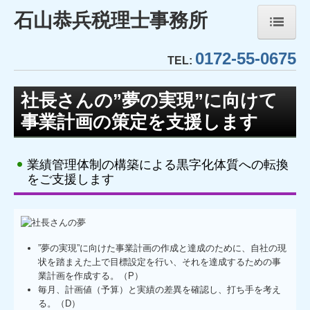
石山恭兵税理士事務所
0172-55-0675
ホーム
TEL:
事務所紹介
社長さんの”夢の実現”に向けて
事業計画の策定を支援します
経営理念
業務内容
業績管理体制の構築による黒字化体質への転換
をご支援します
TKCシステムのご紹介
TKCモニタリング情報サービス
社会福祉法人会計DB
”夢の実現”に向けた事業計画の作成と達成のために、自社の現
状を踏まえた上で目標設定を行い、それを達成するための事
業計画を作成する。（P）
FX4クラウド(社福)
毎月、計画値（予算）と実績の差異を確認し、打ち手を考え
る。（D）
社会福祉法人経営指標