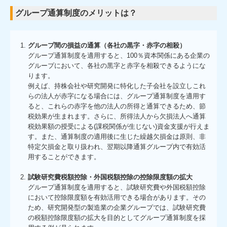
グループ通算制度のメリットは？
グループ間の損益の通算（各社の黒字・赤字の相殺）
グループ通算制度を適用すると、100％資本関係にある企業の
グループにおいて、各社の黒字と赤字を相殺できるようにな
ります。
例えば、持株会社や研究開発に特化した子会社を設立しこれ
らの法人が赤字になる場合には、グループ通算制度を適用す
ると、これらの赤字を他の法人の所得と通算できるため、節
税効果が生まれます。さらに、所得法人から欠損法人へ通算
税効果額の授受による(課税関係が生じない)資金支援が行えま
す。また、通算制度の適用後に生じた繰越欠損金は原則、非
特定欠損金と取り扱われ、翌期以降通算グループ内で有効活
用することができます。
試験研究費税額控除・外国税額控除の控除限度額の拡大
グループ通算制度を適用すると、試験研究費や外国税額控除
において控除限度額を有効活用できる場合があります。その
ため、研究開発型の製造業の企業グループでは、試験研究費
の税額控除限度額の拡大を目的としてグループ通算制度を採